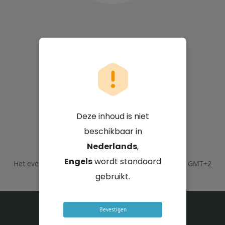
Sappi Limited
Deze inhoud is niet
4 februari 2026 - 14:00 GMT+2
beschikbaar in
Nederlands
,
Engels
wordt standaard
Het evenement eindigde op
4 februari 2026 - 16:00 GMT+2
gebruikt.
Bevestigen