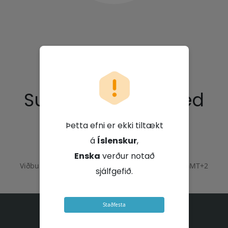
Super Group Limited
Þetta efni er ekki tiltækt
28. nóvember 2025 - 09:00 GMT+2
á
Íslenskur
,
Enska
verður notað
Viðburður lauk þann
28. nóvember 2025 - 11:00 GMT+2
sjálfgefið.
Staðfesta