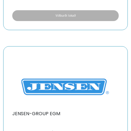
Viðburði lokað
JENSEN-GROUP EGM