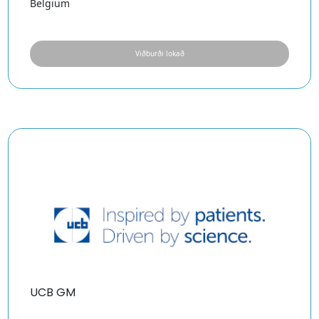
Belgium
Viðburði lokað
UCB GM