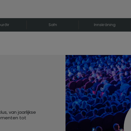
urðir
Safn
Innskráning
s, van jaarlijkse
nementen tot