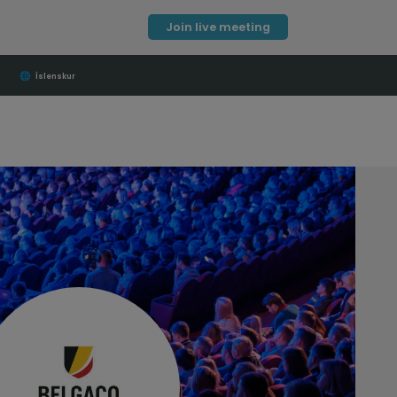
Join live meeting
🌐
Íslenskur