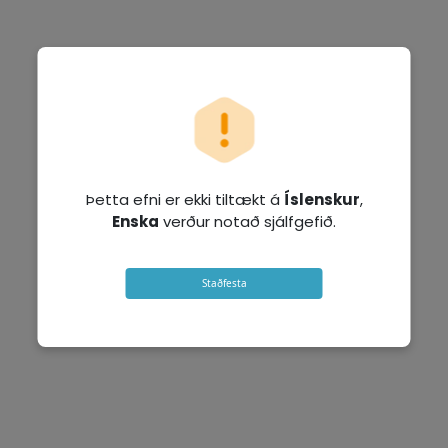
Þetta efni er ekki tiltækt á
Íslenskur
,
Enska
verður notað sjálfgefið.
Staðfesta